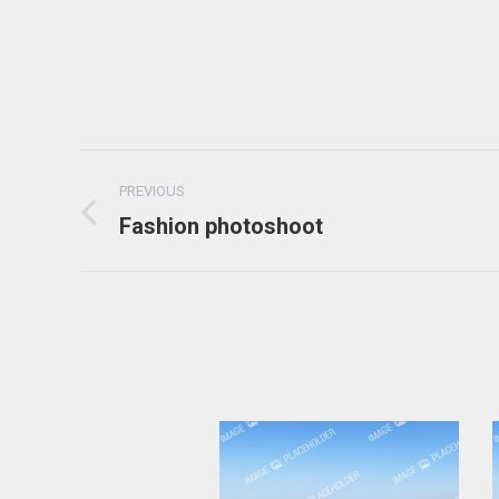
Project
PREVIOUS
navigation
Fashion photoshoot
Previous
project: