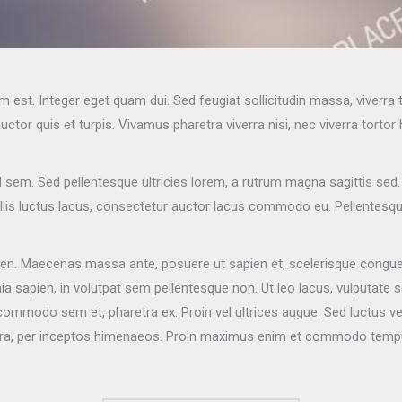
um est. Integer eget quam dui. Sed feugiat sollicitudin massa, viverr
tor quis et turpis. Vivamus pharetra viverra nisi, nec viverra tortor 
sem. Sed pellentesque ultricies lorem, a rutrum magna sagittis sed. E
is luctus lacus, consectetur auctor lacus commodo eu. Pellentesque 
ien. Maecenas massa ante, posuere ut sapien et, scelerisque congue n
ia sapien, in volutpat sem pellentesque non. Ut leo lacus, vulputate 
commodo sem et, pharetra ex. Proin vel ultrices augue. Sed luctus ve
nostra, per inceptos himenaeos. Proin maximus enim et commodo temp