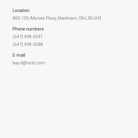
Location:
800-100 Allstate Pkwy, Markham, ON L3R 6H3
Phone numbers:
(647) 498-5691
(647) 498-5688
E-mail:
kay.d@reizt.com